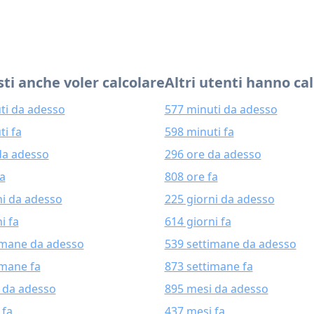
ti anche voler calcolare
Altri utenti hanno ca
ti da adesso
577 minuti da adesso
ti fa
598 minuti fa
da adesso
296 ore da adesso
fa
808 ore fa
ni da adesso
225 giorni da adesso
i fa
614 giorni fa
imane da adesso
539 settimane da adesso
imane fa
873 settimane fa
 da adesso
895 mesi da adesso
 fa
437 mesi fa