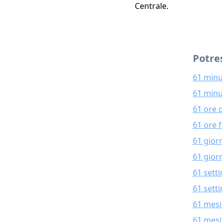
Centrale.
Potres
61 minu
61 minu
61 ore 
61 ore 
61 gior
61 giorn
61 sett
61 sett
61 mesi
61 mesi