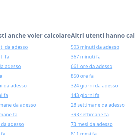
ti anche voler calcolare
Altri utenti hanno ca
ti da adesso
593 minuti da adesso
ti fa
367 minuti fa
da adesso
661 ore da adesso
fa
850 ore fa
ni da adesso
324 giorni da adesso
i fa
143 giorni fa
imane da adesso
28 settimane da adesso
imane fa
393 settimane fa
 da adesso
73 mesi da adesso
 fa
811 mesi fa