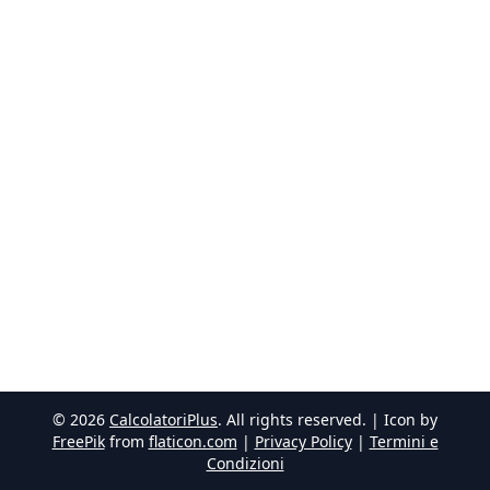
©
2026
CalcolatoriPlus
. All rights reserved. | Icon by
FreePik
from
flaticon.com
|
Privacy Policy
|
Termini e
Condizioni