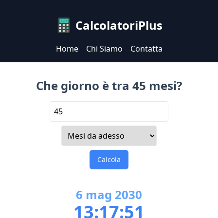
CalcolatoriPlus
Home
Chi Siamo
Contatta
Che giorno è tra 45 mesi?
Calcola
6
mag
2030
13:17:51