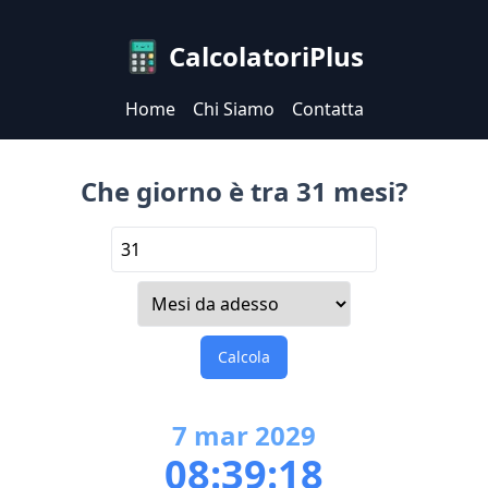
CalcolatoriPlus
Home
Chi Siamo
Contatta
Che giorno è tra 31 mesi?
Calcola
7
mar
2029
08:39:18