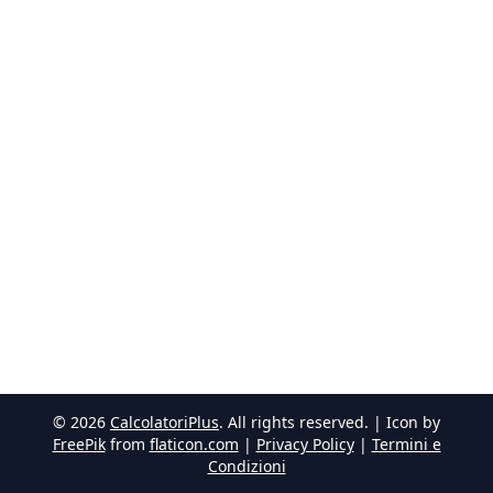
©
2026
CalcolatoriPlus
. All rights reserved. | Icon by
FreePik
from
flaticon.com
|
Privacy Policy
|
Termini e
Condizioni