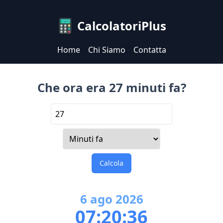
CalcolatoriPlus
Home
Chi Siamo
Contatta
Che ora era 27 minuti fa?
Calcola
6
ago
2026
07:20:36