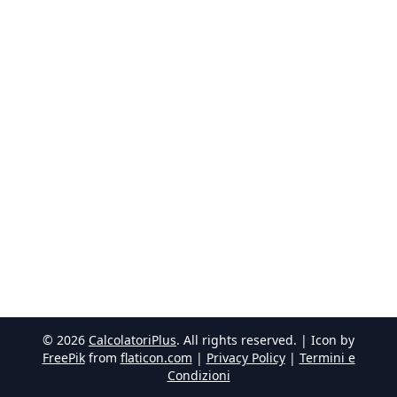
©
2026
CalcolatoriPlus
. All rights reserved. | Icon by
FreePik
from
flaticon.com
|
Privacy Policy
|
Termini e
Condizioni