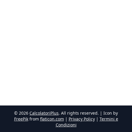
©
2026
CalcolatoriPlus
. All rights reserved. | Icon by
FreePik
from
flaticon.com
|
Privacy Policy
|
Termini e
Condizioni