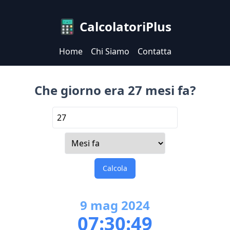
CalcolatoriPlus
Home
Chi Siamo
Contatta
Che giorno era 27 mesi fa?
Calcola
9
mag
2024
07:30:49