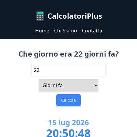
CalcolatoriPlus
Home
Chi Siamo
Contatta
Che giorno era 22 giorni fa?
Calcola
15
lug
2026
20:50:48