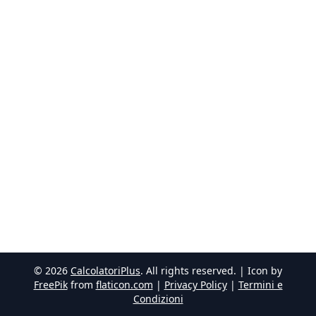
©
2026
CalcolatoriPlus
. All rights reserved. | Icon by
FreePik
from
flaticon.com
|
Privacy Policy
|
Termini e
Condizioni