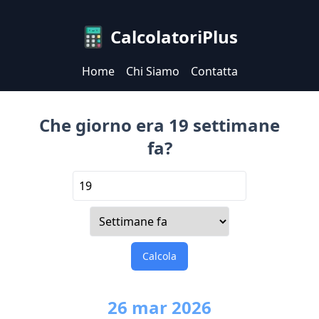
CalcolatoriPlus
Home
Chi Siamo
Contatta
Che giorno era 19 settimane
fa?
Calcola
26
mar
2026