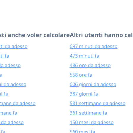
ti anche voler calcolare
Altri utenti hanno ca
ti da adesso
697 minuti da adesso
ti fa
473 minuti fa
da adesso
486 ore da adesso
fa
558 ore fa
ni da adesso
606 giorni da adesso
i fa
387 giorni fa
imane da adesso
581 settimane da adesso
imane fa
361 settimane fa
 da adesso
150 mesi da adesso
 fa
560 mesi fa