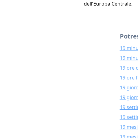
dell'Europa Centrale.
Potres
19 minu
19 minu
19 ore 
19 ore 
19 gior
19 giorn
19 sett
19 sett
19 mesi
19 mesi