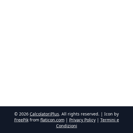
©
2026
CalcolatoriPlus
. All rights reserved. | Icon by
FreePik
from
flaticon.com
|
Privacy Policy
|
Termini e
Condizioni