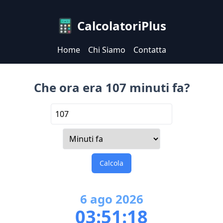
CalcolatoriPlus
Home
Chi Siamo
Contatta
Che ora era 107 minuti fa?
Calcola
6
ago
2026
03:51:18