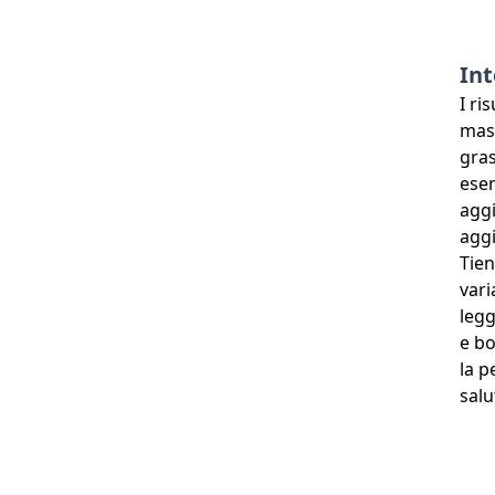
Int
I ri
mass
gras
esem
aggi
aggi
Tien
vari
legg
e bo
la p
salu