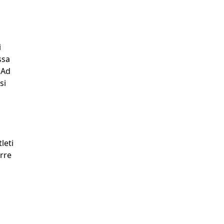
i
ssa
. Ad
si
leti
urre