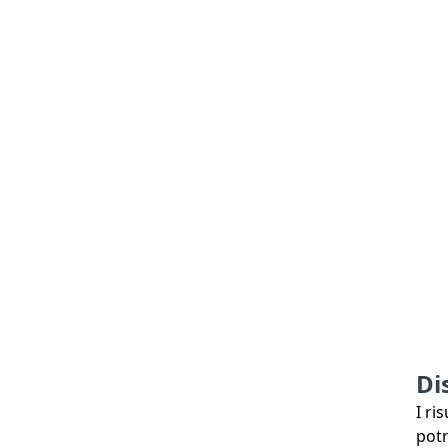
Di
I ri
potr