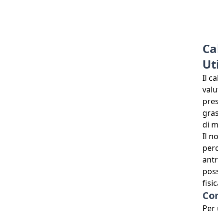
Ca
Uti
Il c
valu
pres
gras
di m
Il n
perc
antr
poss
fisic
Com
Per 