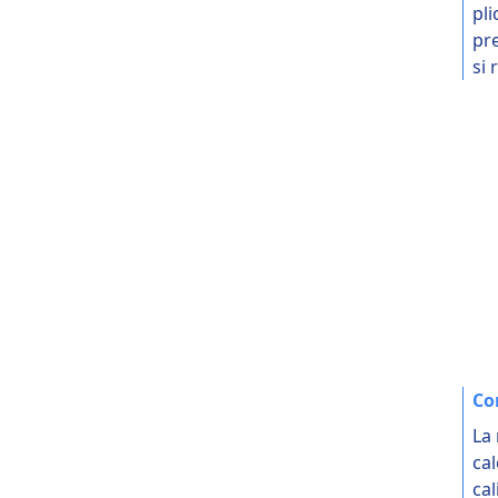
pli
pre
si 
Co
La
cal
cal