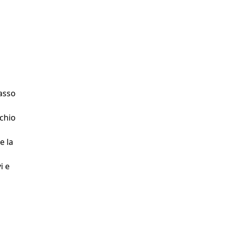
rasso
chio
e la
i e