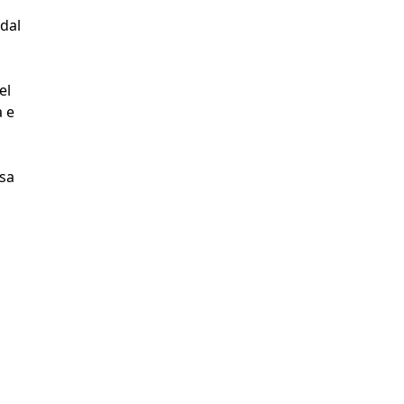
dal
el
a e
ssa