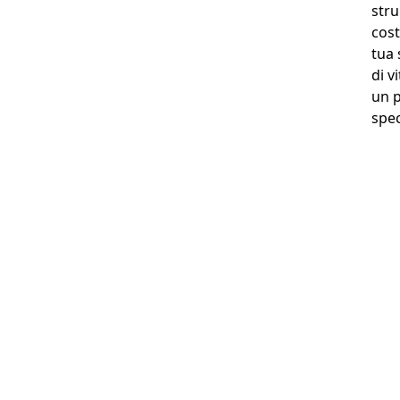
stru
cost
tua 
di v
un p
spec