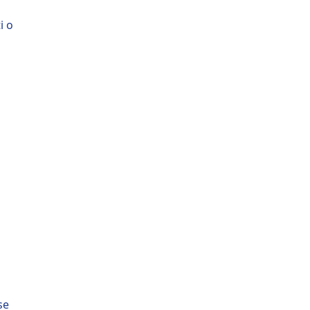
i o
se