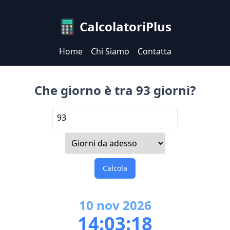
CalcolatoriPlus
Home
Chi Siamo
Contatta
Che giorno è tra 93 giorni?
Calcola
10
nov
2026
14:03:18