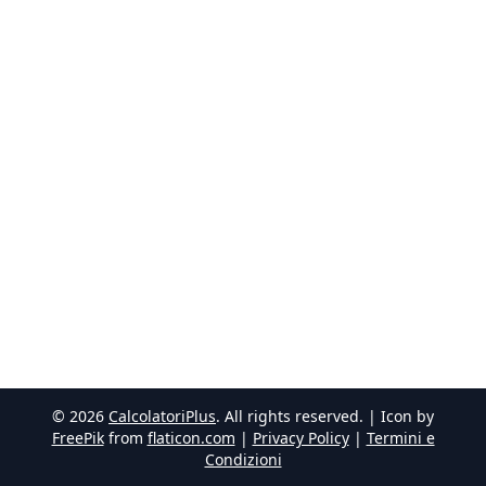
©
2026
CalcolatoriPlus
. All rights reserved. | Icon by
FreePik
from
flaticon.com
|
Privacy Policy
|
Termini e
Condizioni