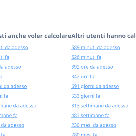
ti anche voler calcolare
Altri utenti hanno ca
ti da adesso
589 minuti da adesso
ti fa
626 minuti fa
da adesso
392 ore da adesso
fa
342 ore fa
ni da adesso
691 giorni da adesso
i fa
533 giorni fa
imane da adesso
313 settimane da adesso
imane fa
483 settimane fa
 da adesso
230 mesi da adesso
 fa
780 mesi fa