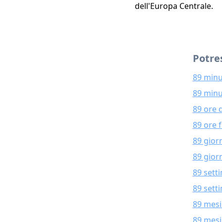
dell'Europa Centrale.
Potres
89 minu
89 minu
89 ore 
89 ore 
89 gior
89 giorn
89 sett
89 sett
89 mesi
89 mesi