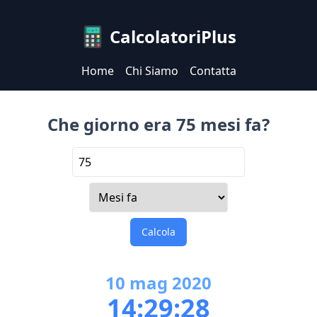
CalcolatoriPlus
Home
Chi Siamo
Contatta
Che giorno era 75 mesi fa?
Calcola
10
mag
2020
14:29:28