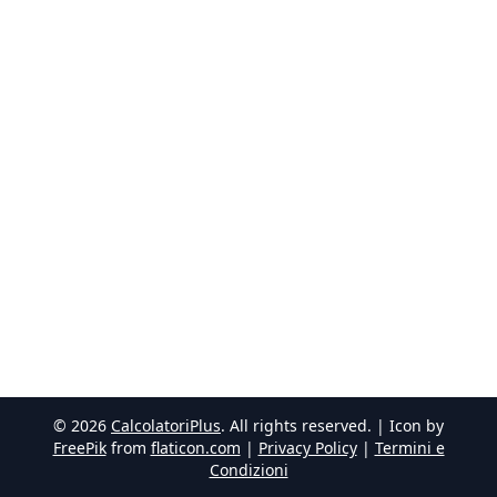
©
2026
CalcolatoriPlus
. All rights reserved. | Icon by
FreePik
from
flaticon.com
|
Privacy Policy
|
Termini e
Condizioni