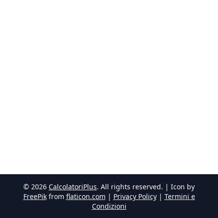
©
2026
CalcolatoriPlus
. All rights reserved. | Icon by
FreePik
from
flaticon.com
|
Privacy Policy
|
Termini e
Condizioni