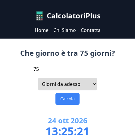
CalcolatoriPlus
Home
Chi Siamo
Contatta
Che giorno è tra 75 giorni?
Calcola
24
ott
2026
13:25:21