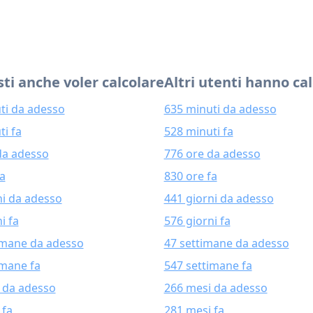
ti anche voler calcolare
Altri utenti hanno ca
ti da adesso
635 minuti da adesso
ti fa
528 minuti fa
da adesso
776 ore da adesso
fa
830 ore fa
ni da adesso
441 giorni da adesso
i fa
576 giorni fa
imane da adesso
47 settimane da adesso
imane fa
547 settimane fa
 da adesso
266 mesi da adesso
 fa
281 mesi fa