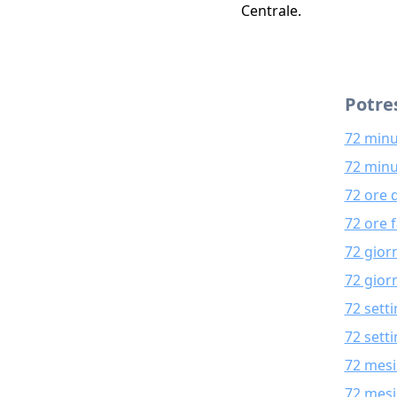
Centrale.
Potres
72 minu
72 minu
72 ore 
72 ore 
72 gior
72 giorn
72 sett
72 sett
72 mesi
72 mesi