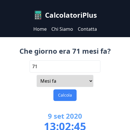
CalcolatoriPlus
Home
Chi Siamo
Contatta
Che giorno era 71 mesi fa?
Calcola
9
set
2020
13:02:45