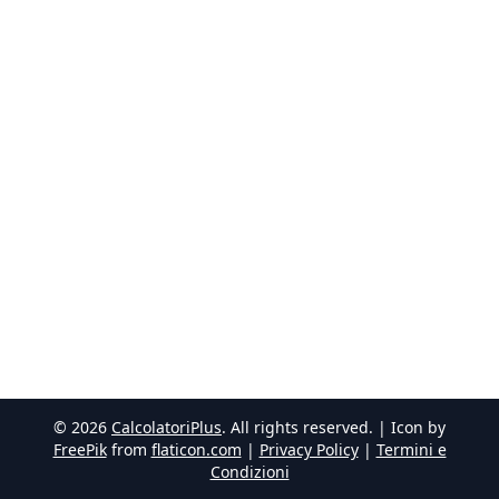
©
2026
CalcolatoriPlus
. All rights reserved. | Icon by
FreePik
from
flaticon.com
|
Privacy Policy
|
Termini e
Condizioni