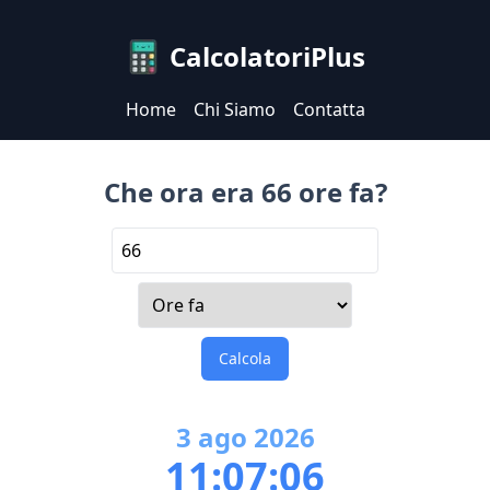
CalcolatoriPlus
Home
Chi Siamo
Contatta
Che ora era 66 ore fa?
Calcola
3
ago
2026
11:07:06