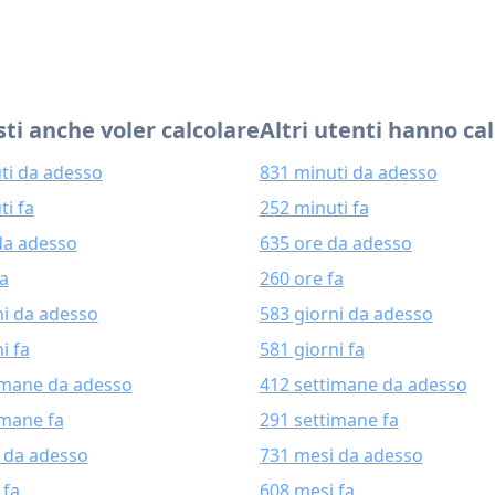
ti anche voler calcolare
Altri utenti hanno ca
ti da adesso
831 minuti da adesso
ti fa
252 minuti fa
da adesso
635 ore da adesso
fa
260 ore fa
ni da adesso
583 giorni da adesso
i fa
581 giorni fa
imane da adesso
412 settimane da adesso
imane fa
291 settimane fa
 da adesso
731 mesi da adesso
 fa
608 mesi fa