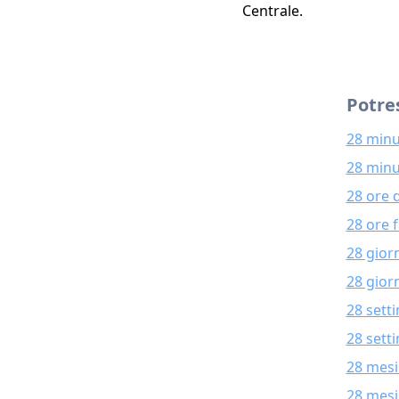
Centrale.
Potres
28 minu
28 minu
28 ore 
28 ore 
28 gior
28 giorn
28 sett
28 sett
28 mesi
28 mesi