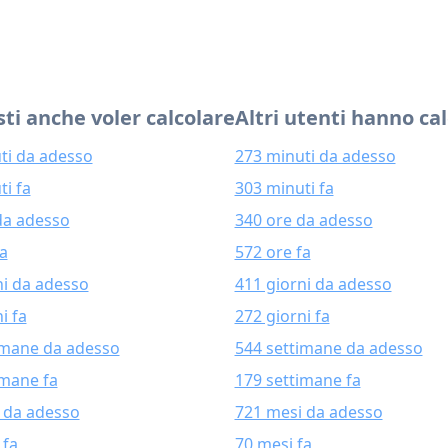
ti anche voler calcolare
Altri utenti hanno ca
ti da adesso
273 minuti da adesso
ti fa
303 minuti fa
da adesso
340 ore da adesso
fa
572 ore fa
ni da adesso
411 giorni da adesso
i fa
272 giorni fa
imane da adesso
544 settimane da adesso
imane fa
179 settimane fa
 da adesso
721 mesi da adesso
 fa
70 mesi fa