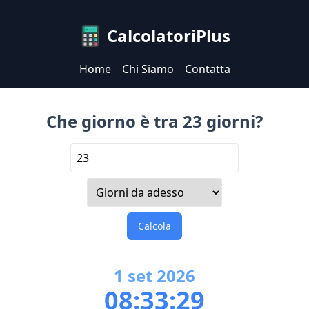
CalcolatoriPlus
Home
Chi Siamo
Contatta
Che giorno è tra 23 giorni?
Calcola
1
set
2026
08:33:29