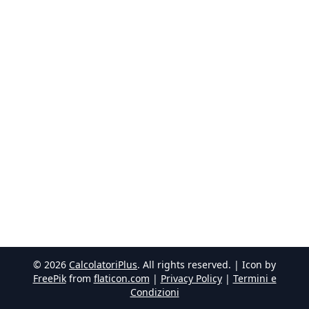
©
2026
CalcolatoriPlus
. All rights reserved. | Icon by
FreePik
from
flaticon.com
|
Privacy Policy
|
Termini e
Condizioni