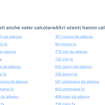
ti anche voler calcolare
Altri utenti hanno ca
ti da adesso
301 minuti da adesso
ti fa
90 minuti fa
da adesso
776 ore da adesso
fa
136 ore fa
ni da adesso
832 giorni da adesso
i fa
246 giorni fa
imane da adesso
567 settimane da adesso
imane fa
843 settimane fa
 da adesso
468 mesi da adesso
 fa
798 mesi fa