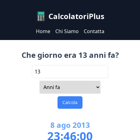
CalcolatoriPlus
Home
Chi Siamo
Contatta
Che giorno era 13 anni fa?
Calcola
8
ago
2013
23:46:00