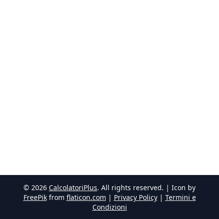
©
2026
CalcolatoriPlus
. All rights reserved. | Icon by
FreePik
from
flaticon.com
|
Privacy Policy
|
Termini e
Condizioni