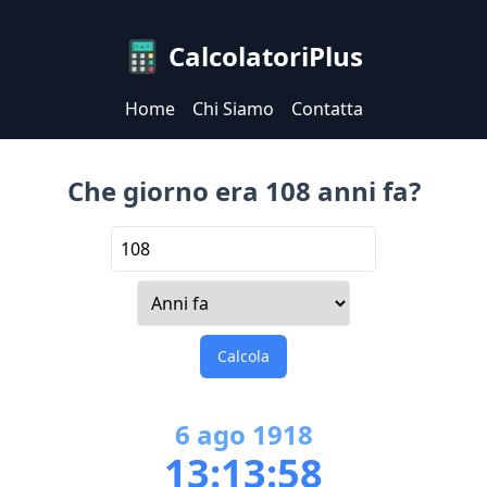
CalcolatoriPlus
Home
Chi Siamo
Contatta
Che giorno era 108 anni fa?
Calcola
6
ago
1918
13:13:58