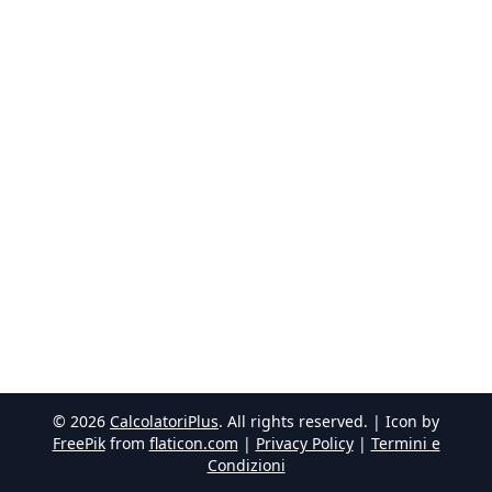
©
2026
CalcolatoriPlus
. All rights reserved. | Icon by
FreePik
from
flaticon.com
|
Privacy Policy
|
Termini e
Condizioni